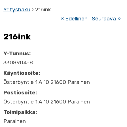
Yrityshaku
› 216ink
« Edellinen
Seuraava »
216ink
Y-Tunnus:
3308904-8
Käyntiosoite:
Österbyntie 1 A 10 21600 Parainen
Postiosoite:
Österbyntie 1 A 10 21600 Parainen
Toimipaikka:
Parainen