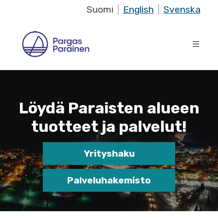
Suomi
|
English
|
Svenska
Löydä Paraisten alueen
tuotteet ja palvelut!
Yrityshaku
Palveluhakemisto