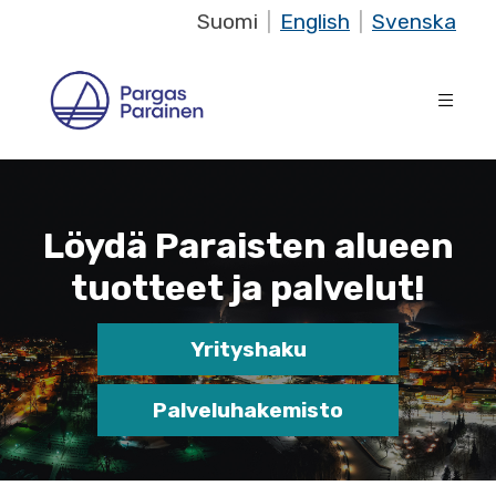
Suomi
|
English
|
Svenska
Löydä Paraisten alueen
tuotteet ja palvelut!
Yrityshaku
Palveluhakemisto