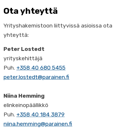
Ota yhteyttä
Yrityshakemistoon liittyvissä asioissa ota
yhteyttä:
Peter Lostedt
yrityskehittäjä
Puh.
+358 40 680 5455
peter.lostedt@parainen.fi
Niina Hemming
elinkeinopäällikkö
Puh.
+358 40 184 3879
niina.hemming@parainen.fi